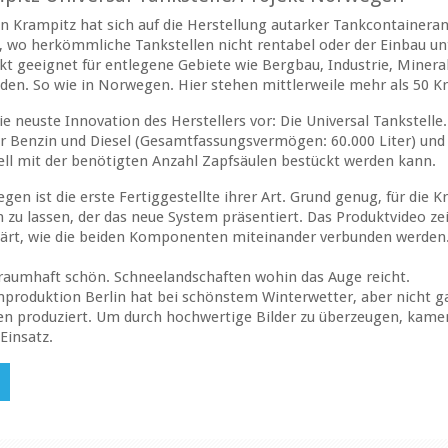
Krampitz hat sich auf die Herstellung autarker Tankcontaineran
, wo herkömmliche Tankstellen nicht rentabel oder der Einbau unt
t geeignet für entlegene Gebiete wie Bergbau, Industrie, Mineral
en. So wie in Norwegen. Hier stehen mittlerweile mehr als 50 K
die neuste Innovation des Herstellers vor: Die Universal Tankstel
 Benzin und Diesel (Gesamtfassungsvermögen: 60.000 Liter) und e
ll mit der benötigten Anzahl Zapfsäulen bestückt werden kann.
gen ist die erste Fertiggestellte ihrer Art. Grund genug, für die
n zu lassen, der das neue System präsentiert. Das Produktvideo zeig
klärt, wie die beiden Komponenten miteinander verbunden werden
Traumhaft schön. Schneelandschaften wohin das Auge reicht.
lmproduktion Berlin hat bei schönstem Winterwetter, aber nicht 
en produziert. Um durch hochwertige Bilder zu überzeugen, kame
Einsatz.