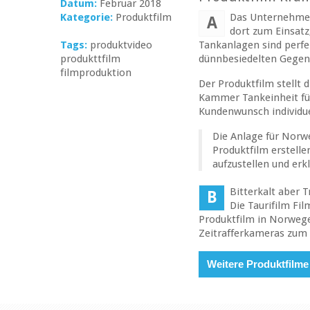
Datum:
Februar 2018
Kategorie:
Produktfilm
Das Unternehmen 
A
dort zum Einsatz
Tags:
produktvideo
Tankanlagen sind perfek
produkttfilm
dünnbesiedelten Gegend
filmproduktion
Der Produktfilm stellt 
Kammer Tankeinheit für
Kundenwunsch individue
Die Anlage für Norwe
Produktfilm erstelle
aufzustellen und er
Bitterkalt aber 
B
Die Taurifilm Fi
Produktfilm in Norweg
Zeitrafferkameras zum 
Weitere Produktfilme