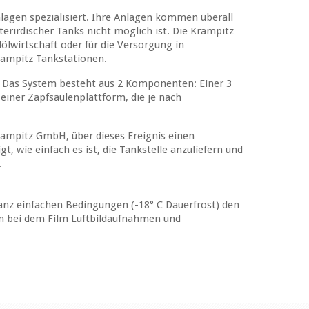
lagen spezialisiert. Ihre Anlagen kommen überall
erirdischer Tanks nicht möglich ist. Die Krampitz
ölwirtschaft oder für die Versorgung in
rampitz Tankstationen.
le. Das System besteht aus 2 Komponenten: Einer 3
iner Zapfsäulenplattform, die je nach
 Krampitz GmbH, über dieses Ereignis einen
t, wie einfach es ist, die Tankstelle anzuliefern und
.
ganz einfachen Bedingungen (-18° C Dauerfrost) den
n bei dem Film Luftbildaufnahmen und