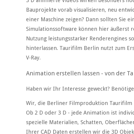
3 D animierte Videos wirken besonders ho
Bauprojekte vorab visualisieren, neu entw
einer Maschine zeigen? Dann sollten Sie ei
Simulationssoftware können hier äußerst re
Nutzung leistungsstarker Renderengines so
hinterlassen. Taurifilm Berlin nutzt zum E
V-Ray.
Animation erstellen lassen - von der T
Haben wir Ihr Interesse geweckt? Benötigen
Wir, die Berliner Filmproduktion Taurifilm
Ob 2 D oder 3 D - jede Animation ist indivi
spezielle Materialien, Schatten, Oberfläch
Ihrer CAD Daten erstellen wir die 3D Objek